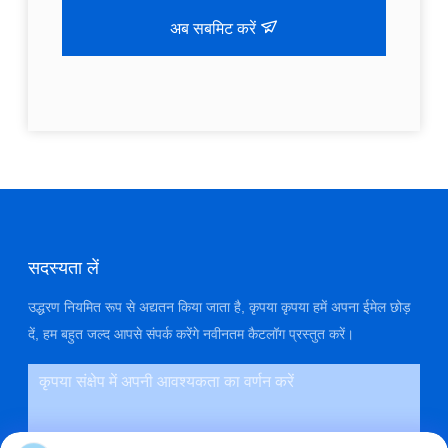
अब सबमिट करें
सदस्यता लें
उद्धरण नियमित रूप से अद्यतन किया जाता है, कृपया कृपया हमें अपना ईमेल छोड़
दें, हम बहुत जल्द आपसे संपर्क करेंगे नवीनतम कैटलॉग प्रस्तुत करें।