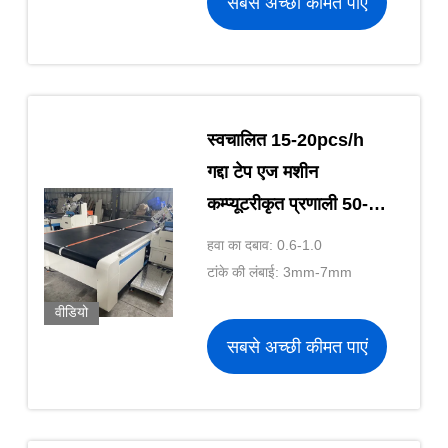
सबसे अच्छी कीमत पाएं
स्वचालित 15-20pcs/h
गद्दा टेप एज मशीन
कम्प्यूटरीकृत प्रणाली 50-
500 मिमी सिलाई मोटाई
हवा का दबाव: 0.6-1.0
स्वचालित फ्लिपिंग 4KW
टांके की लंबाई: 3mm-7mm
वीडियो
सबसे अच्छी कीमत पाएं