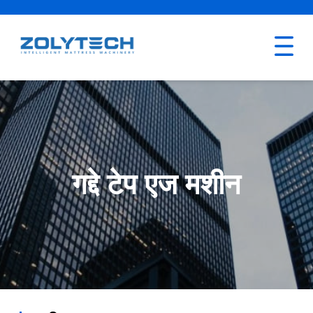
गद्दे टेप एज मशीन