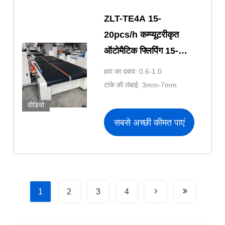
ZLT-TE4A 15-
20pcs/h कम्प्यूटरीकृत
ऑटोमैटिक फ्लिपिंग 15-
20pcs/h टेप एज मशीन
हवा का दबाव: 0.6-1.0
50-500mm सिलाई मोटाई
टांके की लंबाई: 3mm-7mm
गद्दे के लिए
वीडियो
सबसे अच्छी कीमत पाएं
1
2
3
4