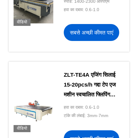
स्पीड: 1400-2300 आरपीएम
हवा का दबाव: 0.6-1.0
वीडियो
सबसे अच्छी कीमत पाएं
ZLT-TE4A एजिंग सिलाई
15-20pcs/h गद्दा टेप एज
मशीन स्वचालित फ्लिपिंग
आसान ऑपरेशन शुरुआती के
हवा का दबाव: 0.6-1.0
लिए OEM चीन
टांके की लंबाई: 3mm-7mm
वीडियो