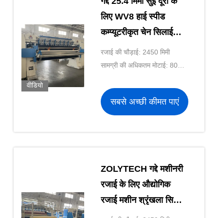
गद्दे 25.4 मिमी सुई दूरी के
लिए WV8 हाई स्पीड
कम्प्यूटरीकृत चेन सिलाई
औद्योगिक रजाई मशीन
रजाई की चौड़ाई: 2450 मिमी
सामग्री की अधिकतम मोटाई: 80
मिमी
वीडियो
सबसे अच्छी कीमत पाएं
ZOLYTECH गद्दे मशीनरी
रजाई के लिए औद्योगिक
रजाई मशीन श्रृंखला सिलाई
WV8 1000rpm