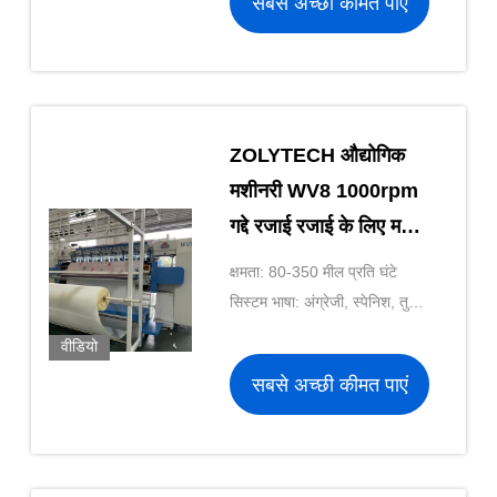
सबसे अच्छी कीमत पाएं
ZOLYTECH औद्योगिक
मशीनरी WV8 1000rpm
गद्दे रजाई रजाई के लिए मशीन
श्रृंखला सिलाई:
क्षमता: 80-350 मील प्रति घंटे
सिस्टम भाषा: अंग्रेजी, स्पेनिश, तुर्की,
पोलिश, रोमानियाई, चेक
वीडियो
सबसे अच्छी कीमत पाएं