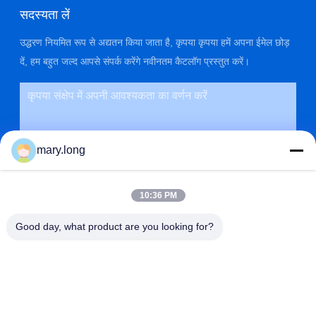
सदस्यता लें
उद्धरण नियमित रूप से अद्यतन किया जाता है, कृपया कृपया हमें अपना ईमेल छोड़
दें, हम बहुत जल्द आपसे संपर्क करेंगे नवीनतम कैटलॉग प्रस्तुत करें।
mary.long
10:36 PM
Good day, what product are you looking for?
प्रस्तुत
पता
ना। 10, ZHONGXINDONG रोड, गाओबू टाउन, डोंगगुआन सिटी, ग्वांगडोंग,