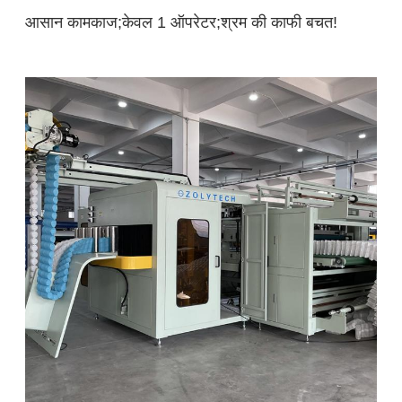
आसान कामकाज;केवल 1 ऑपरेटर;श्रम की काफी बचत!