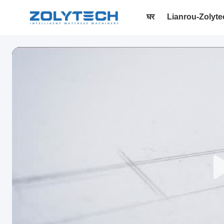
घर
Lianrou-Zolyte