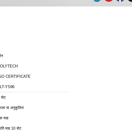
ीन
ZOLYTECH
SO CERTIFICATE
LT-YS96
 सेट
िल्म या अनुकूलित
क माह
्रति माह 10 सेट