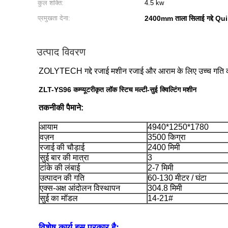
कुल शक्ति:
4.5 kw
प्रमुखता देना:
2400mm ताला सिलाई गद्दे Qu
उत्पाद विवरण
ZOLYTECH गद्दे रजाई मशीन रजाई और आराम के लिए उच्च गति 
ZLT-YS96 कम्प्यूटरीकृत लॉक स्टिच मल्टी-सुई क्विल्टिंग मशीन
तकनीकी पैमाने:
आयाम
4940*1250*1780
वज़न
3500 किग्रा
रजाई की चौड़ाई
2400 मिमी
सुई बार की मात्रा
3
टांके की लंबाई
2-7 मिमी
उत्पादन की गति
60-130 मीटर / घंटा
एक्स-अक्ष आंदोलन विस्थापन
304.8 मिमी
सुई का मॉडल
14-21#
विशेष कार्य इस प्रकार है: