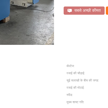
सबसे अच्छी कीमत
वोल्टेज:
रजाई की चौड़ाई:
सुई सलाखों के बीच की जगह:
रजाई की मोटाई:
स्पीड:
मुख्य शाफ्ट गति: