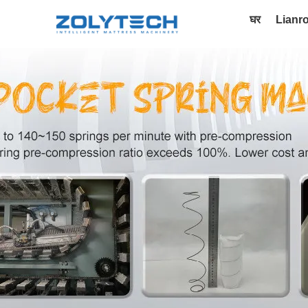
घर
Lianr