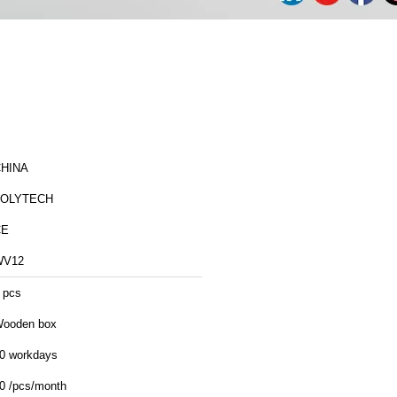
HINA
ZOLYTECH
CE
WV12
 pcs
ooden box
0 workdays
0 /pcs/month