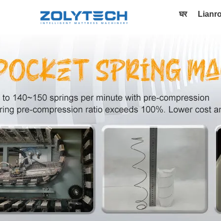
घर
Lianr