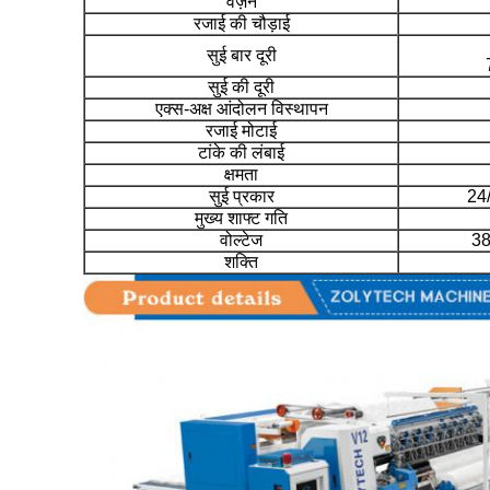
वज़न
रजाई की चौड़ाई
सुई बार दूरी
सुई की दूरी
एक्स-अक्ष आंदोलन विस्थापन
रजाई मोटाई
टांके की लंबाई
क्षमता
सुई प्रकार
24
मुख्य शाफ्ट गति
वोल्टेज
38
शक्ति