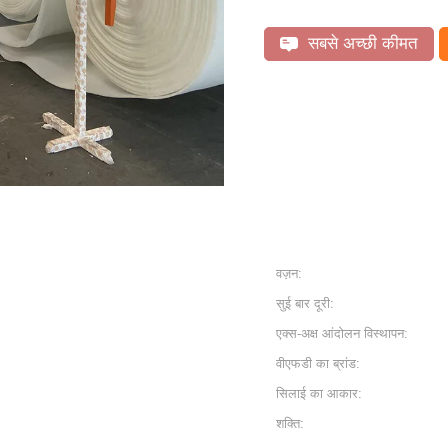
सबसे अच्छी कीमत
वज़न:
सुई बार दूरी:
एक्स-अक्ष आंदोलन विस्थापन:
वीएफडी का ब्रांड:
सिलाई का आकार:
शक्ति: