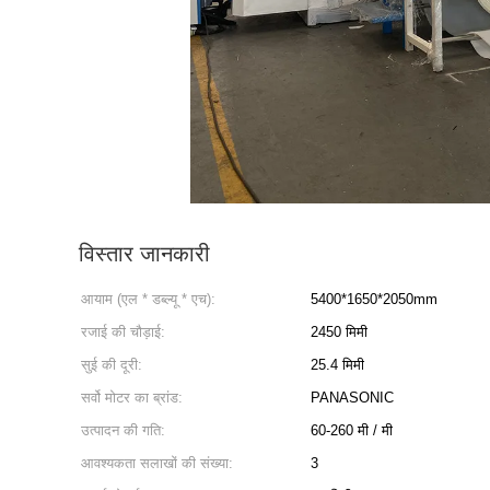
विस्तार जानकारी
आयाम (एल * डब्ल्यू * एच):
5400*1650*2050mm
रजाई की चौड़ाई:
2450 मिमी
सुई की दूरी:
25.4 मिमी
सर्वो मोटर का ब्रांड:
PANASONIC
उत्पादन की गति:
60-260 मी / मी
आवश्यकता सलाखों की संख्या:
3