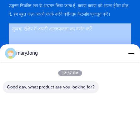
उद्धरण नियमित रूप से अद्यतन किया जाता है, कृपया कृपया हमें अपना ईमेल छोड़
दें, हम बहुत जल्द आपसे संपर्क करेंगे नवीनतम कैटलॉग प्रस्तुत करें।
mary.long
12:57 PM
Good day, what product are you looking for?
प्रस्तुत
पता
ना। 10, ZHONGXINDONG रोड, गाओबू टाउन, डोंगगुआन सिटी, ग्वांगडोंग,
चीन 523285