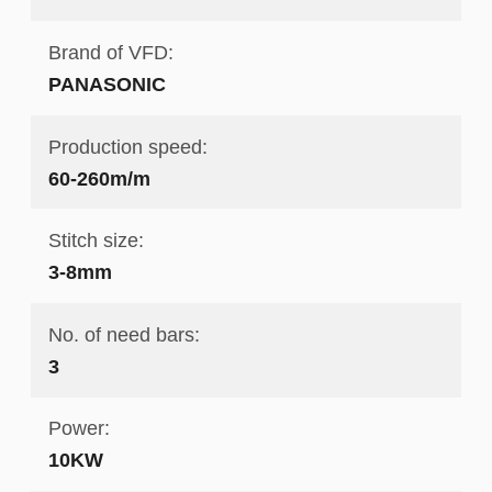
Brand of VFD:
PANASONIC
Production speed:
60-260m/m
Stitch size:
3-8mm
No. of need bars:
3
Power:
10KW