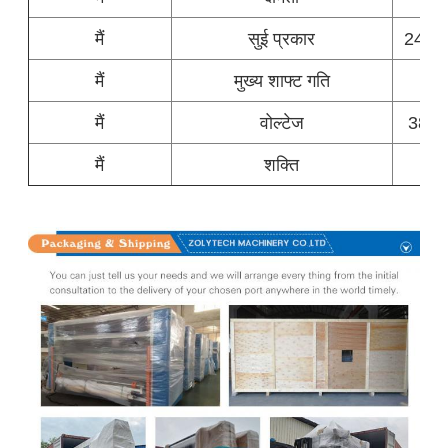
मैं
सुई प्रकार
24/18
मैं
मुख्य शाफ्ट गति
मैं
वोल्टेज
380v
मैं
शक्ति