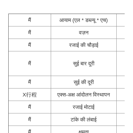
मैं
आयाम (एल * डब्ल्यू * एच)
मैं
वज़न
मैं
रजाई की चौड़ाई
50
मैं
सुई बार दूरी
76.
मैं
सुई की दूरी
X行程
एक्स-अक्ष आंदोलन विस्थापन
मैं
रजाई मोटाई
मैं
टांके की लंबाई
मैं
क्षमता