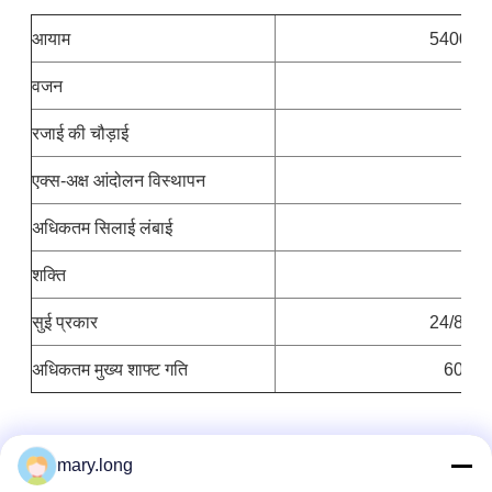
आयाम
5400*1
वजन
550
रजाई की चौड़ाई
24
एक्स-अक्ष आंदोलन विस्थापन
30
अधिकतम सिलाई लंबाई
शक्ति
सुई प्रकार
24/80 2
अधिकतम मुख्य शाफ्ट गति
600-1
ग्राहक की सभी जरूरतों को पूरा करने के लिए, हम ग्राहक प्रकार
mary.long