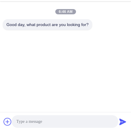
बनाने के लिए समर्पित हैं, और उच्च गुणवत्ता और अच्छी बिक्री के बाद
6:46 AM
सेवा का वादा करते हैं।
Good day, what product are you looking for?
Tags：
कंप्यूटर रजाई मशीन
औद्योगिक रजाई मशीन कम्प्यूटरीकृत
कम्प्यूटरीकृत रजाई प्रणाली