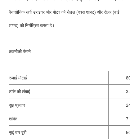
पैनासोनिक सर्वो ड्राइवर और मोटर को सैडल (एक्स शाफ्ट) और रोलर (वाई
शाफ्ट) को नियंत्रित करता है।
तकनीकी पैमाने:
रजाई मोटाई
80 मिमी
टांके की लंबाई
3-7 मिम
सुई प्रकार
24/180
शक्ति
7 किलो
सुई बार दूरी
50.8, 