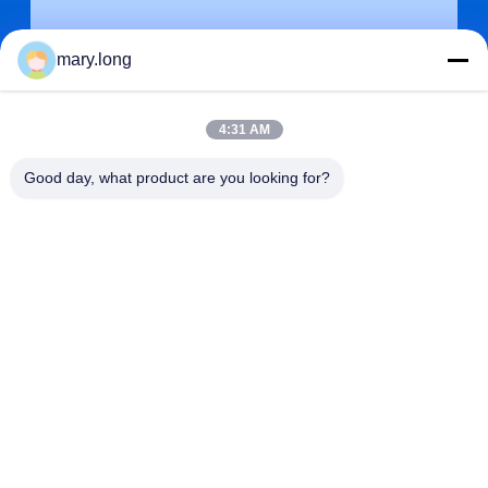
mary.long
4:31 AM
Good day, what product are you looking for?
प्रस्तुत
पता
ना। 10, ZHONGXINDONG रोड, गाओबू टाउन, डोंगगुआन सिटी, ग्वांगडोंग,
चीन 523285
ZOLYTECH MACHINERY CO., LTD