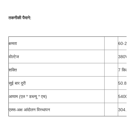
तकनीकी पैमाने:
क्षमता
60-230 (ए
वोल्टेज
380V/50
शक्ति
7 किलोवाट
सुई बार दूरी
50.8, 76.
आयाम (एल * डब्ल्यू * एच)
5400*165
एक्स-अक्ष आंदोलन विस्थापन
304.8 मिम