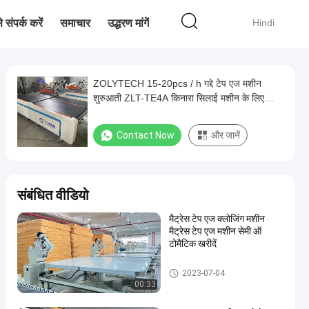
 संपर्क करें
समाचार
उद्धरण मांगें
Hindi
ZOLYTECH 15-20pcs / h गद्दे टेप एज मशीन
शुरुआती ZLT-TE4A किनारा सिलाई मशीन के लिए
स्वचालित फ़्लिपिंग
Contact Now
और जानें
संबंधित वीडियो
मैट्रेस टेप एज क्लोजिंग मशीन
मैट्रेस टेप एज मशीन सेमी ऑ
टोमैटिक खरीदें
गद्दे टेप एज मशीन
2023-07-04
00:33