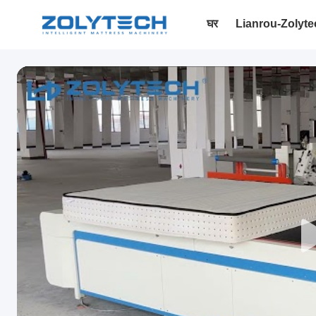
घर
Lianrou-Zolyte