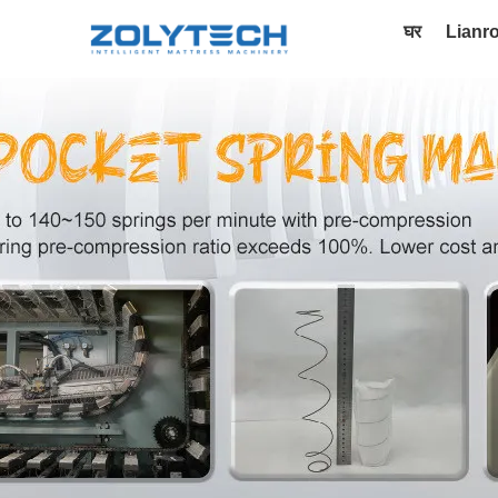
घर
Lianr