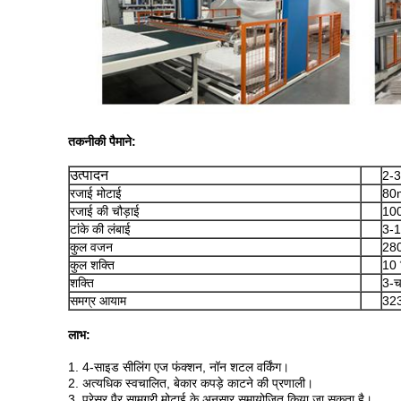
तकनीकी पैमाने:
उत्पादन
2-3
रजाई मोटाई
80
रजाई की चौड़ाई
100
टांके की लंबाई
3-1
कुल वजन
280
कुल शक्ति
10 
शक्ति
3-च
समग्र आयाम
32
लाभ:
1. 4-साइड सीलिंग एज फंक्शन, नॉन शटल वर्किंग।
2. अत्यधिक स्वचालित, बेकार कपड़े काटने की प्रणाली।
3. प्रेसर पैर सामग्री मोटाई के अनुसार समायोजित किया जा सकता है।