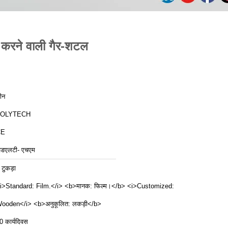
करने वाली गैर-शटल
ीन
ZOLYTECH
CE
ेडएलटी- एचएम
 टुकड़ा
i>Standard: Film.</i> <b>मानक: फिल्म।</b> <i>Customized:
ooden</i> <b>अनुकूलित: लकड़ी</b>
0 कार्यदिवस