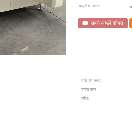
आपूर्ति की क्षमता:
5
सबसे अच्छी कीमत
टांके की लंबाई:
टोटल पावर:
स्पीड: