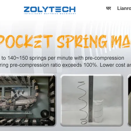
घर
Lianr