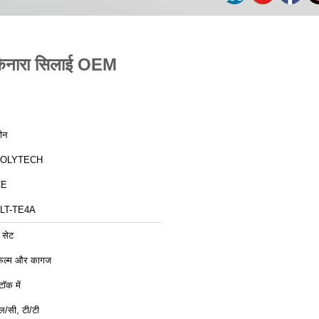
 किनारा सिलाई OEM
ीन
ZOLYTECH
CE
LT-TE4A
 सेट
िल्म और कागज
्टॉक में
ल/सी, टी/टी