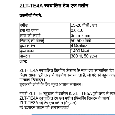
ZLT-TE4A स्वचालित टेज एज मशीन
तकनीकी पैमाने:
स्पीड
15-20 पीसी / एच
हवा का दबाव
0.6-1.0
टांके की लंबाई
3mm-7mm
सिलाई की मोटाई
50-500 मिमी
कुल शक्ति
4 किलोवाट
कुल वजन
1400 किलो
वोल्टेज
380 वी, 50 हर्ट्ज
लाभ:
ZLT-TE4A स्वचालित फ़्लिपिंग फ़ंक्शन के साथ एक स्वचालित टेप
फ्लिप सामान पूरी तरह से सहयोग कर सकता है, जो गद्दे की बहुत अच
मानवता डिजाइन।
शुरुआती लोगों के लिए बहुत आसान संचालन।
हमारी ZLT-TE श्रृंखला में शामिल हैं: ZLT-TE5A पूरी तरह से स्व
ZLT-TE4A स्वचालित टेप एज मशीन (फ्लिपिंग सिस्टम के साथ)
ZLT-TE3A गद्दे टेप एज मशीन (मैनुअल)
गद्दे उत्पादन लाइन की आवश्यकताएं।