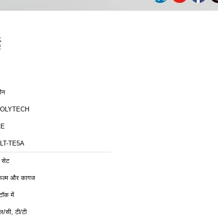
ई
ीन
ZOLYTECH
CE
LT-TE5A
 सेट
िल्म और कागज
्टॉक में
ल/सी, टी/टी