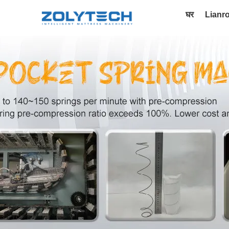
घर
Lianr