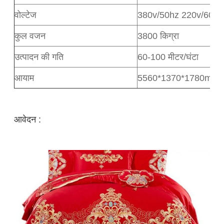
वोल्टेज
380v/50hz 220v/60hz
कुल वजन
3800 किग्रा
उत्पादन की गति
60-100 मीटर/घंटा
आयाम
5560*1370*1780mm
आवेदन :