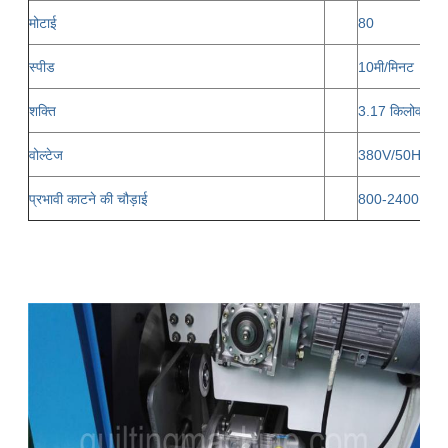
मोटाई
80
स्पीड
10मी/मिनट
शक्ति
3.17 किलोवाट
वोल्टेज
380V/50HZ, 
प्रभावी काटने की चौड़ाई
800-2400 मिमी