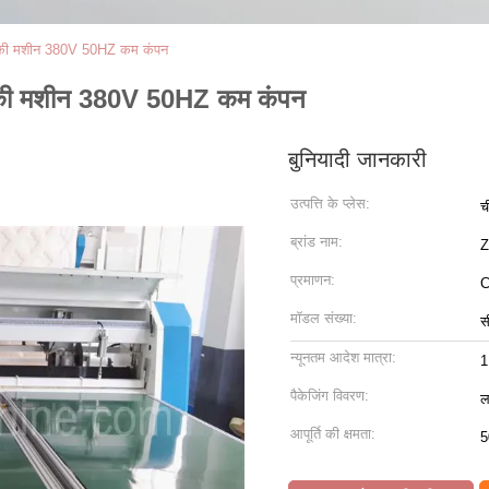
 की मशीन 380V 50HZ कम कंपन
 की मशीन 380V 50HZ कम कंपन
बुनियादी जानकारी
उत्पत्ति के प्लेस:
च
ब्रांड नाम:
प्रमाणन:
मॉडल संख्या:
स
न्यूनतम आदेश मात्रा:
1
पैकेजिंग विवरण:
ल
आपूर्ति की क्षमता:
5