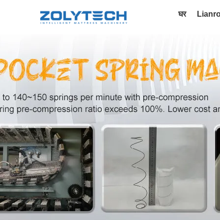
घर
Lianr