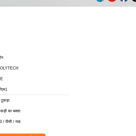
ीन
ZOLYTECH
CE
ीएम1
 टुकड़ा
कड़ी का बक्सा
0 / पीसी / माह