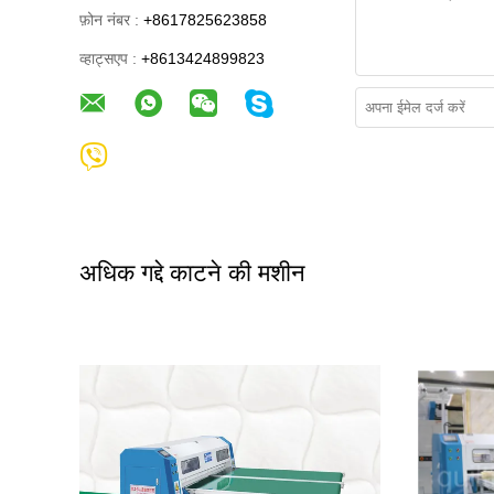
फ़ोन नंबर :
+8617825623858
व्हाट्सएप :
+8613424899823
अधिक गद्दे काटने की मशीन