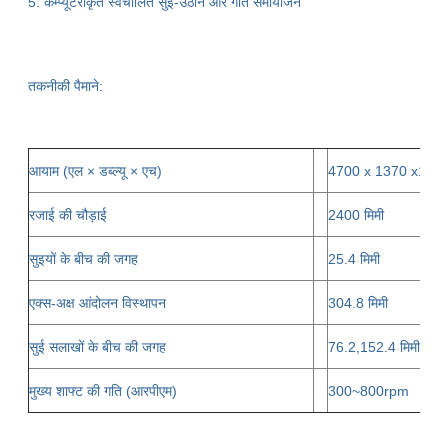
5. कम्प्यूटरीकृत स्वचालित सुई-उठाने और गति समायोजन
तकनीकी पैमाने:
आयाम (एल × डब्ल्यू × एच)
4700 x 1370 x178
रजाई की चौड़ाई
2400 मिमी
सुइयों के बीच की जगह
25.4 मिमी
एक्स-अक्ष आंदोलन विस्थापन
304.8 मिमी
सुई सलाखों के बीच की जगह
76.2,152.4 मिमी
मुख्य शाफ्ट की गति (आरपीएम)
300~800rpm