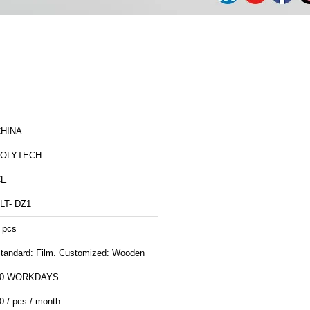
HINA
ZOLYTECH
CE
LT- DZ1
 pcs
tandard: Film. Customized: Wooden
30 WORKDAYS
0 / pcs / month