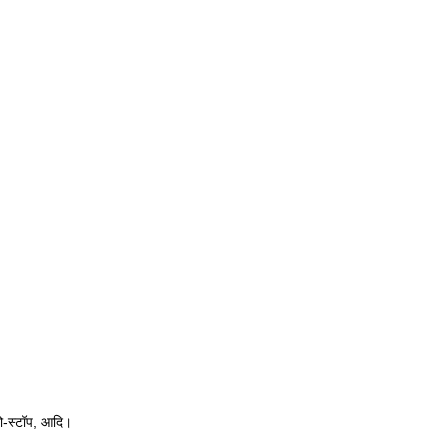
टो-स्टॉप, आदि।