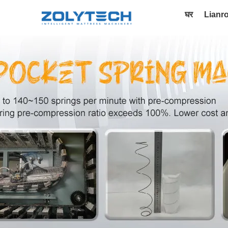
घर
Lianr