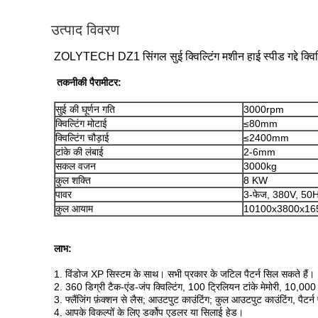
उत्पाद विवरण
ZOLYTECH DZ1 सिंगल सुई क्विल्टिंग मशीन हाई स्पीड गद्दे क्वि
तकनीकी पैरामीटर:
सुई की घूर्णन गति
3000rpm
क्विल्टिंग मोटाई
≤80mm
क्विल्टिंग चौड़ाई
≤2400mm
टांके की लंबाई
2-6mm
सकल वजन
3000kg
कुल शक्ति
8 KW
पावर
3-फेज, 380V, 50
कुल आयाम
10100x3800x1
लाभ:
1. विंडोज XP सिस्टम के साथ। सभी प्रकार के जटिल पैटर्न सिल सकते हैं।
2. 360 डिग्री टैक-एंड-जंप क्विल्टिंग, 100 ट्रिलियन टांके मेमोरी, 10,000 
3. फ्लैंजिंग फ़ंक्शन से लैस; आउटपुट काउंटिंग; कुल आउटपुट काउंटिंग, पैटर्
4. आपके विकल्पों के लिए डर्कोप एडलर या सिलाई हेड।